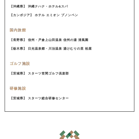
【沖縄県】 沖縄ナハナ・ホテル&スパ
【カンボジア】 ホテル エミオン プノンペン
国内旅館
【長野県】 信州・戸倉上山田温泉 信州の湯 清風園
【栃木県】 日光温泉郷・川治温泉 湯けむりの里 柏屋
ゴルフ施設
【茨城県】 スターツ笠間ゴルフ倶楽部
研修施設
【茨城県】 スターツ総合研修センター