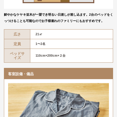
鮮やかなケヤキ並木が一望でき明るい日差しが差し込ます。2台のベッドをく
っつけることも可能なのでお子様連れのファミリーにもおすすめです。
広さ
21㎡
定員
1〜2名
ベッドサ
110cm×200cm×２台
イズ
客室設備・備品